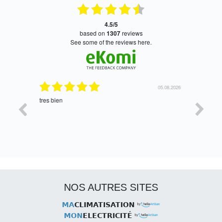
4.5/5
based on
1307
reviews
see some of the reviews here.
06.08.2026
05.08.2026
tres bien
Satisfait,
NOS AUTRES SITES
MA
CLIMATISATION
MON
ELECTRICITÉ