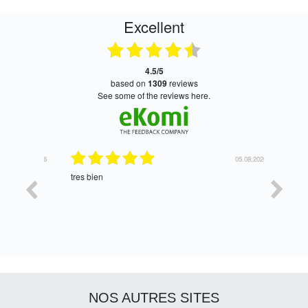
Excellent
4.5/5
based on
1309
reviews
see some of the reviews here.
06.08.2026
05.08.2026
tres bien
Satisfait,
NOS AUTRES SITES