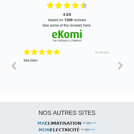
4.5/5
based on
1309
reviews
see some of the reviews here.
06.08.2026
05.08.2026
tres bien
Satisfait,
NOS AUTRES SITES
MA
CLIMATISATION
MON
ELECTRICITÉ