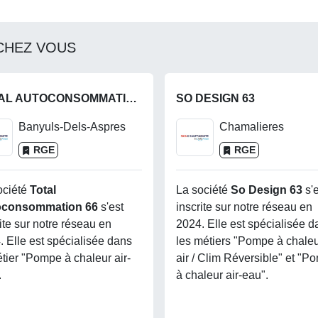
CHEZ VOUS
TOTAL AUTOCONSOMMATION 66
SO DESIGN 63
Banyuls-Dels-Aspres
Chamalieres
RGE
RGE
ociété
Total
La société
So Design 63
s'
oconsommation 66
s'est
inscrite sur notre réseau en
ite sur notre réseau en
2024. Elle est spécialisée d
. Elle est spécialisée dans
les métiers "Pompe à chaleur
étier "Pompe à chaleur air-
air / Clim Réversible" et "P
.
à chaleur air-eau".