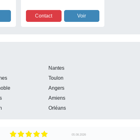
Contact
Voir
e
Nantes
nes
Toulon
noble
Angers
s
Amiens
n
Orléans
30.07.2026