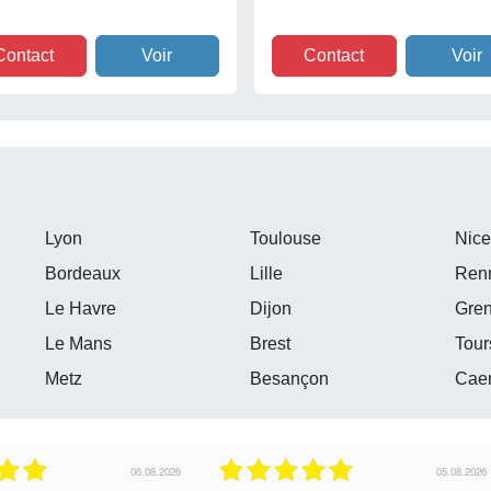
Contact
Voir
Contact
Voir
Lyon
Toulouse
Nic
Bordeaux
Lille
Ren
Le Havre
Dijon
Gre
Le Mans
Brest
Tour
Metz
Besançon
Cae
04.08.2026
04.08.2026