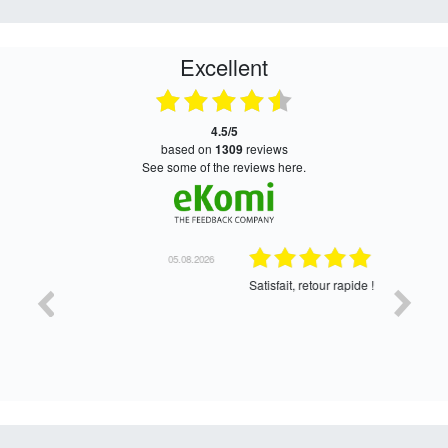
Excellent
4.5/5
based on
1309
reviews
see some of the reviews here.
05.08.2026
05.08.2026
Satisfait, retour rapide !
oui, merc