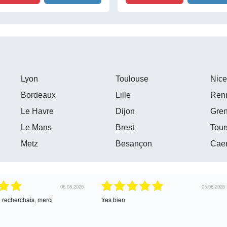
Lyon
Toulouse
Nic
Bordeaux
Lille
Ren
Le Havre
Dijon
Gre
Le Mans
Brest
Tour
Metz
Besançon
Cae
04.08.2026
04.08.2026
ce !
oui, merci