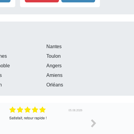
e
Nantes
nes
Toulon
noble
Angers
s
Amiens
n
Orléans
30.07.2026
Satisfait de l’échange, assez cordial. En
correcte
attente de la suite