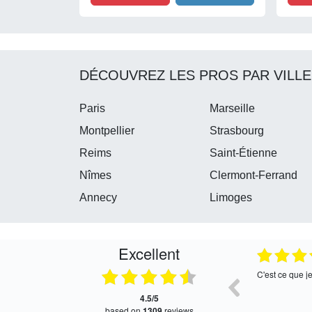
DÉCOUVREZ LES PROS PAR VILLE
Paris
Marseille
Montpellier
Strasbourg
Reims
Saint-Étienne
Nîmes
Clermont-Ferrand
Annecy
Limoges
Excellent
05.08.2026
05.08.2026
Satisfait, retour rapide !
Très bon servi
4.5/5
based on
1309
reviews