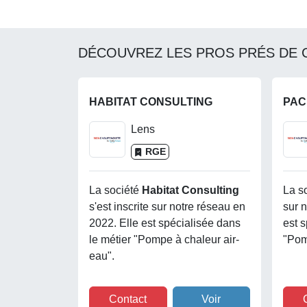
DÉCOUVREZ LES PROS PRÉS DE 
HABITAT CONSULTING
PA
Lens
RGE
La société
Habitat Consulting
La s
s'est inscrite sur notre réseau en
sur 
2022. Elle est spécialisée dans
est s
le métier "Pompe à chaleur air-
"Pom
eau".
Contact
Voir