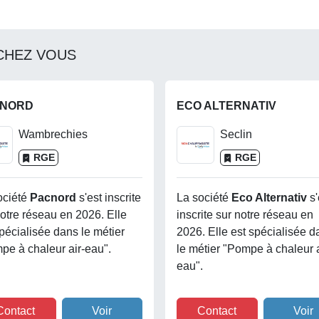
CHEZ VOUS
CNORD
ECO ALTERNATIV
Wambrechies
Seclin
RGE
RGE
ociété
Pacnord
s'est inscrite
La société
Eco Alternativ
s'
notre réseau en 2026. Elle
inscrite sur notre réseau en
pécialisée dans le métier
2026. Elle est spécialisée d
pe à chaleur air-eau".
le métier "Pompe à chaleur a
eau".
Contact
Voir
Contact
Voir