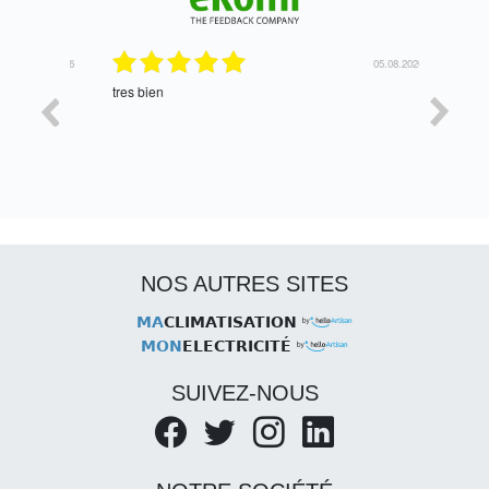
06.08.2026
05.08.2026
tres bien
Satisfait,
NOS AUTRES SITES
MA
CLIMATISATION
MON
ELECTRICITÉ
SUIVEZ-NOUS