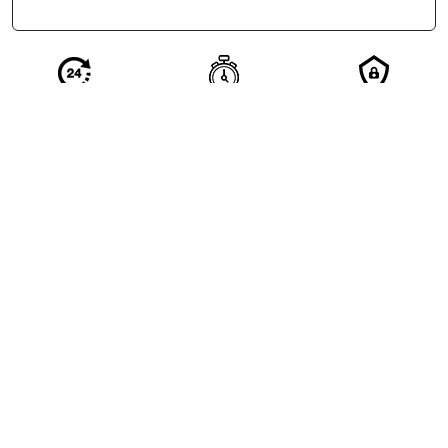
Réponse en 24
Votre demande
Vos
h de nos
qualifiée en 2
coordonnées
partenaires
minutes
restent
confidentielles
Excellent
4.5/5
based on
1309
reviews
see some of the reviews here.
06.08.2026