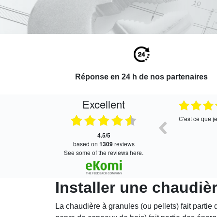
Réponse en 24 h de nos partenaires
Excellent
27.07.2026
27.07.2026
Bien
C'est ce que j
4.5/5
based on
1309
reviews
see some of the reviews here.
Installer une chaudiè
La chaudière à granules (ou pellets) fait partie