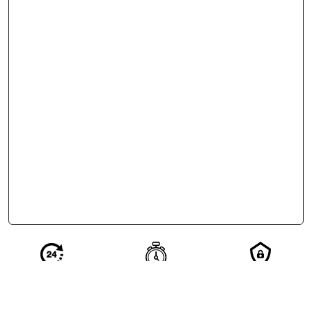
Réponse en 24
Votre demande
Vos
h de nos
qualifiée en 2
coordonnées