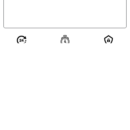
Réponse en 24
Votre demande
Vos
h de nos
qualifiée en 2
coordonnées
partenaires
minutes
restent
confidentielles
Excellent
4.5/5
based on
1309
reviews
see some of the reviews here.