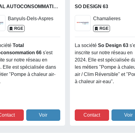
TOTAL AUTOCONSOMMATION 66
SO DESIGN 63
Banyuls-Dels-Aspres
Chamalieres
RGE
RGE
ociété
Total
La société
So Design 63
s'
oconsommation 66
s'est
inscrite sur notre réseau en
ite sur notre réseau en
2024. Elle est spécialisée d
. Elle est spécialisée dans
les métiers "Pompe à chaleur
étier "Pompe à chaleur air-
air / Clim Réversible" et "P
.
à chaleur air-eau".
Contact
Voir
Contact
Voir