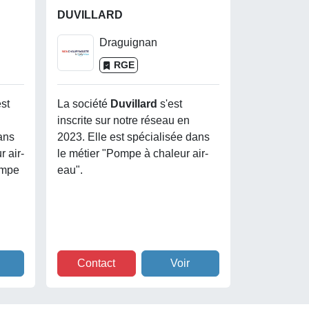
DUVILLARD
Draguignan
RGE
est
La société
Duvillard
s'est
inscrite sur notre réseau en
ans
2023. Elle est spécialisée dans
 air-
le métier "Pompe à chaleur air-
ompe
eau".
Contact
Voir