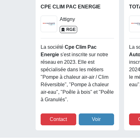
CPE CLIM PAC ENERGIE
Attigny
RGE
La société
Cpe Clim Pac
La s
Energie
s'est inscrite sur notre
Aut
réseau en 2023. Elle est
inscr
spécialisée dans les métiers
2024
"Pompe à chaleur air-air / Clim
le m
Réversible", "Pompe à chaleur
eau"
air-eau", "Poêle à bois" et "Poêle
à Granulés".
Contact
Voir