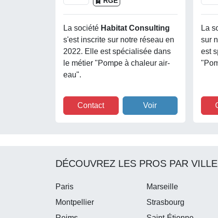
RGE
La société
Habitat Consulting
La s
s'est inscrite sur notre réseau en
sur 
2022. Elle est spécialisée dans
est s
le métier "Pompe à chaleur air-
"Pom
eau".
Contact
Voir
DÉCOUVREZ LES PROS PAR VILLE
Paris
Marseille
Montpellier
Strasbourg
Reims
Saint-Étienne