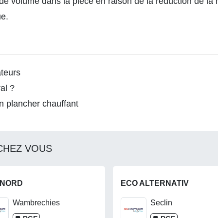
 de volume dans la pièce en raison de la réduction de la
ue.
ateurs
al ?
 plancher chauffant
CHEZ VOUS
CNORD
ECO ALTERNATIV
Wambrechies
Seclin