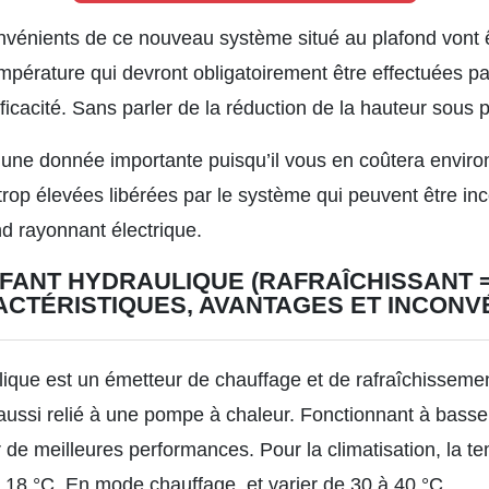
nvénients de ce nouveau système situé au plafond vont ê
 température qui devront obligatoirement être effectuées 
fficacité. Sans parler de la réduction de la hauteur sous
une donnée importante puisqu’il vous en coûtera environ
rop élevées libérées par le système qui peuvent être inc
ond rayonnant électrique.
FANT HYDRAULIQUE (RAFRAÎCHISSANT 
ACTÉRISTIQUES, AVANTAGES ET INCONV
lique est un émetteur de chauffage et de rafraîchisseme
 aussi relié à une pompe à chaleur. Fonctionnant à basse
 de meilleures performances. Pour la climatisation, la t
t 18 °C. En mode chauffage, et varier de 30 à 40 °C.