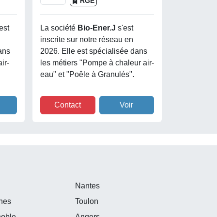
RGE
est
La société
Bio-Ener.j
s'est
inscrite sur notre réseau en
ans
2026. Elle est spécialisée dans
ir-
les métiers "Pompe à chaleur air-
eau" et "Poêle à Granulés".
Contact
Voir
e
Nantes
nes
Toulon
noble
Angers