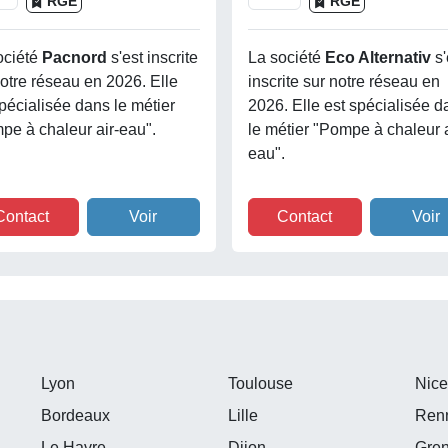
RGE
RGE
ociété
Pacnord
s'est inscrite
La société
Eco Alternativ
s'
notre réseau en 2026. Elle
inscrite sur notre réseau en
pécialisée dans le métier
2026. Elle est spécialisée d
pe à chaleur air-eau".
le métier "Pompe à chaleur a
eau".
Contact
Voir
Contact
Voir
Lyon
Toulouse
Nic
Bordeaux
Lille
Ren
Le Havre
Dijon
Gre