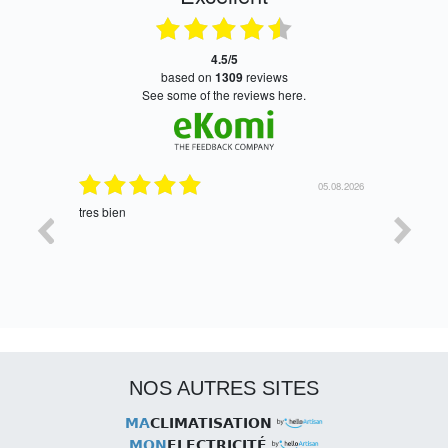
4.5/5
based on
1309
reviews
see some of the reviews here.
06.08.2026
05.08.2026
tres bien
Satisfait,
NOS AUTRES SITES
MA
CLIMATISATION
MON
ELECTRICITÉ