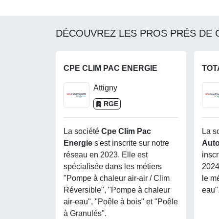
DÉCOUVREZ LES PROS PRÉS DE 
CPE CLIM PAC ENERGIE
Attigny
RGE
La société
Cpe Clim Pac
La s
Energie
s'est inscrite sur notre
Aut
réseau en 2023. Elle est
inscr
spécialisée dans les métiers
2024
"Pompe à chaleur air-air / Clim
le m
Réversible", "Pompe à chaleur
eau"
air-eau", "Poêle à bois" et "Poêle
à Granulés".