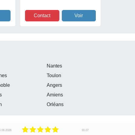
Contact
Voir
e
Nantes
nes
Toulon
noble
Angers
s
Amiens
n
Orléans
30.07.2026