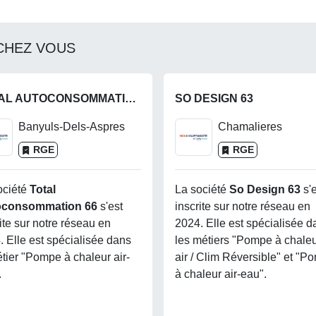
CHEZ VOUS
TOTAL AUTOCONSOMMATION 66
SO DESIGN 63
Banyuls-Dels-Aspres
Chamalieres
RGE
RGE
ociété
Total
La société
So Design 63
s'
oconsommation 66
s'est
inscrite sur notre réseau en
ite sur notre réseau en
2024. Elle est spécialisée d
. Elle est spécialisée dans
les métiers "Pompe à chaleur
étier "Pompe à chaleur air-
air / Clim Réversible" et "P
.
à chaleur air-eau".