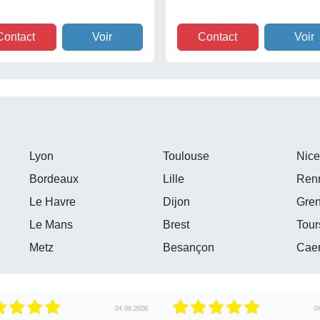
Contact
Voir
Contact
Voir
Lyon
Toulouse
Nic
Bordeaux
Lille
Ren
Le Havre
Dijon
Gre
Le Mans
Brest
Tour
Metz
Besançon
Cae
04.08.2026
04.08.2026