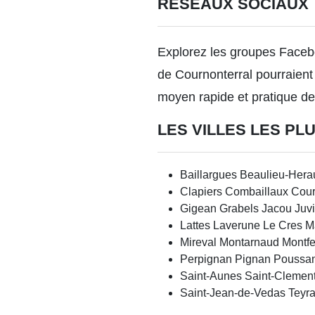
RÉSEAUX SOCIAUX
Explorez les groupes Facebo
de Cournonterral pourraient
moyen rapide et pratique d
LES VILLES LES P
Baillargues
Beaulieu-Herau
Clapiers
Combaillaux
Cour
Gigean
Grabels
Jacou
Juv
Lattes
Laverune
Le Cres
M
Mireval
Montarnaud
Montfe
Perpignan
Pignan
Poussa
Saint-Aunes
Saint-Clement
Saint-Jean-de-Vedas
Teyr