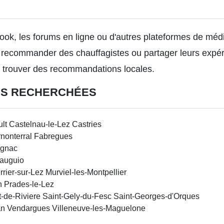
ok, les forums en ligne ou d'autres plateformes de médi
 recommander des chauffagistes ou partager leurs expér
e trouver des recommandations locales.
LUS RECHERCHÉES
lt
Castelnau-le-Lez
Castries
nonterral
Fabregues
ignac
auguio
rrier-sur-Lez
Murviel-les-Montpellier
n
Prades-le-Lez
-de-Riviere
Saint-Gely-du-Fesc
Saint-Georges-d'Orques
an
Vendargues
Villeneuve-les-Maguelone