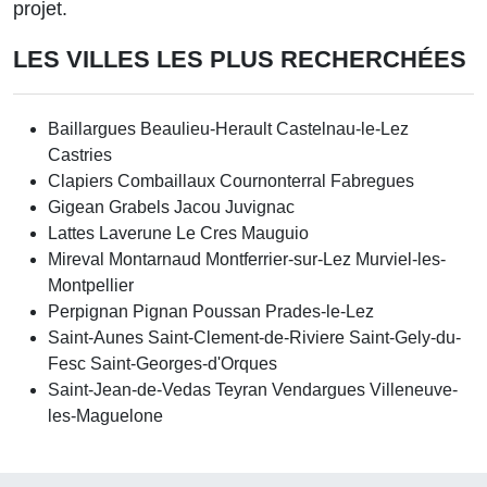
projet.
LES VILLES LES PLUS RECHERCHÉES
Baillargues
Beaulieu-Herault
Castelnau-le-Lez
Castries
Clapiers
Combaillaux
Cournonterral
Fabregues
Gigean
Grabels
Jacou
Juvignac
Lattes
Laverune
Le Cres
Mauguio
Mireval
Montarnaud
Montferrier-sur-Lez
Murviel-les-
Montpellier
Perpignan
Pignan
Poussan
Prades-le-Lez
Saint-Aunes
Saint-Clement-de-Riviere
Saint-Gely-du-
Fesc
Saint-Georges-d'Orques
Saint-Jean-de-Vedas
Teyran
Vendargues
Villeneuve-
les-Maguelone