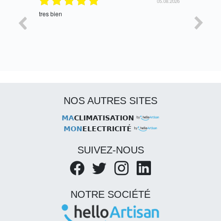
06.08.2026
05.08.2026
tres bien
Satisfait,
NOS AUTRES SITES
MA
CLIMATISATION
MON
ELECTRICITÉ
SUIVEZ-NOUS
NOTRE SOCIÉTÉ